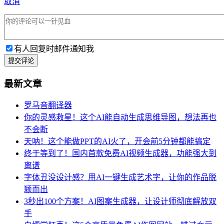
取消
有人回复时邮件通知我
提交评论
最新文章
罗马音翻译器
你的灵感救星！这个AI能自动生成思维导图，想法再也
不会断
天呐！这个能做PPT的AI火了，开会前5分钟都能搞定
终于等到了！国内首款免费AI视频生成器，功能强大到
离谱
字体丑没设计感？用AI一键生成艺术字，让你的作品脱
颖而出
3秒出100个方案！AI图案生成器，让设计师彻底解放双
手