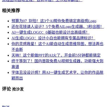
相关推荐
预算为0？别怕！这3个AI帮你免费搞定高级感Logo
还在花钱请人设计？5个免费AILogo生成器，3秒出图！
AI一键生成LOGO：0基础也能设计出高级感！
AI生成LOGO：设计小白也能拥有专属品牌标识！
你的灵感救星！这个AI能自动生成思维导图，想法再也
不会断
天呐！这个能做PPT的AI火了，开会前5分钟都能搞定
终于等到了！国内首款免费AI视频生成器，功能强大到
离谱
字体丑没设计感？用AI一键生成艺术字，让你的作品脱
颖而出
评论
抢沙发