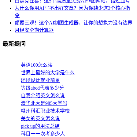
白嫖党狂喜！这5个高质量免费AI作图网站，错过血亏
为什么你用AI写不出好文章？因为你缺少这3个核心指
令
颠覆三观！这个AI制图生成器，让你的想象力没有边界
月经安全期计算器
最新提问
英语100怎么读
世界上最好的大学是什么
环境设计就业前景
等级abcd代表多少分
自我介绍英文怎么说
清华北大是985大学吗
赣州科汇职业技术学校
美女的英文怎么说
pick up的用法总结
科目一一次考多少人