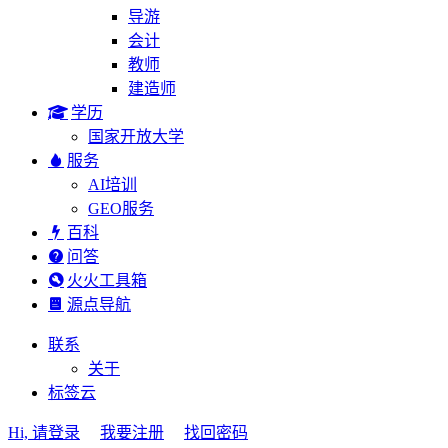
导游
会计
教师
建造师
学历
国家开放大学
服务
AI培训
GEO服务
百科
问答
火火工具箱
源点导航
联系
关于
标签云
Hi, 请登录
我要注册
找回密码