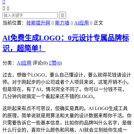




当前位置：
技能提升网
能力墙
AI应用
正文



AI免费生成LOGO：0元设计专属品牌标
识，超简单！
分类：
AI应用
评论(0)

赞(
0
)
过去，想做个LOGO，要么自己懂设计，要么就得花钱请设计
师。对于刚起步的小公司或者个人项目来说，这笔开销不小。
但是现在，有了AI，情况完全不同了。你可以一分钱不花，
几分钟内就搞定一个看起来还不错的LOGO。
这听起来有点不可思议，但确实是真的。AI LOGO生成工具
的原理，简单说就是用算法和大量的设计数据来帮你干活。你
只需要告诉它一些基本信息，比如你的品牌叫什么名字，是做
什么行业的，喜欢什么颜色和风格，AI就会立刻给你生成一