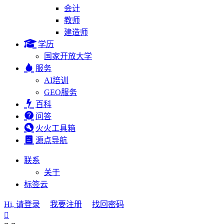
会计
教师
建造师
学历
国家开放大学
服务
AI培训
GEO服务
百科
问答
火火工具箱
源点导航
联系
关于
标签云
Hi, 请登录
我要注册
找回密码
