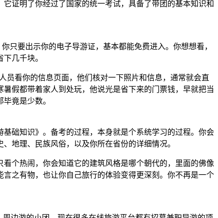
。它证明了你经过了国家的统一考试，具备了带团的基本知识和
，你只要出示你的电子导游证，基本都能免费进入。你想想看，
省下几千块。
工作人员看你的信息页面，他们核对一下照片和信息，通常就会直
寒暑假都带着家人到处玩，他说光是省下来的门票钱，早就把当
那毕竟是少数。
游基础知识》。备考的过程，本身就是个系统学习的过程。你会
史、地理、民族风俗，以及你所在省份的详细情况。
只看个热闹，你会知道它的建筑风格是哪个朝代的，里面的佛像
能言之有物，也让你自己旅行的体验变得更深刻。你不再是一个
、周边游的小团。现在很多在线旅游平台都有招募兼职导游的项