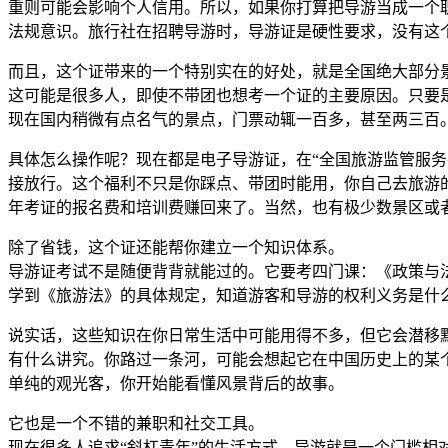
重则可能会影响个人信用。所以，如果你打算把导游当成一个
法规意识。旅行社在招聘导游时，导游证是硬性要求，没有这
而且，这个证带来的一个特别实在的好处，就是全国绝大部分
这可能是很多人，即使不带团也想考一个证的主要原因。只要
现在国内稍微有点名气的景点，门票动辄一百多，甚至两三百
具体怎么操作呢？现在都是电子导游证，在“全国旅游监管服务
接放行。这个福利不只是你踩点、带团时能用，你自己去旅游
年考证的报名费和培训费赚回来了。当然，也有极少数景区或
除了省钱，这个证还能帮你建立一个知识体系。
导游证考试不是随便背背就能过的。它要考四门课：《政策与
学到《旅游法》的具体规定，知道游客和导游的权利义务是什
说实话，这些知识在你日常生活中可能用得不多，但它会潜移
有什么讲究。你路过一条河，可能会想起它在中国历史上的某
单纯的观光客，你开始能看懂风景背后的故事。
它也是一个不错的兼职和社交工具。
现在很多人追求“斜杠青年”的生活方式，导游就是一个门槛