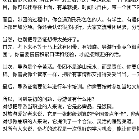
目，你可以挂靠在上面，有单就接，时间很自由。带一个团下
而且，带团的过程中，你会遇到形形色色的人。有学生、有退
上都是加分项。你还会认识很多同行，大家交流带团经验，分
当然，也别把导游证想得太美好了。
首先，考下来不等于马上就有团带，有钱赚。导游行业竞争很
团”。你需要慢慢积累口碑和经验，才能接到更好的活。
其次，导游是个辛苦活。带团不是游山玩水，而是责任。你要
锚。你需要像个管家一样，把所有事情都安排得妥妥当当。一
最后，导游证需要每年进行年审培训。你需要按时参加当地文
所以，回到最初的问题，导游证有什么用？
对想把导游当职业的人来说，它是必需品，是饭碗。
对旅游爱好者来说，它是一张超级划算的“全国景点年卡”，能
对想做兼职的人来说，它提供了一个合法、灵活的赚钱渠道。
对所有人来说，备考的过程是一次很好的学习机会，能让你更