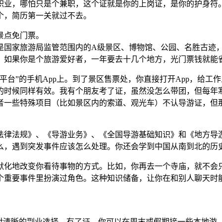
职业，哪怕只是个兼职，这个证就是你的上岗证，是你的护身符
个，简历第一关就过不去。
景点免门票。
是国家旅游局监管范围内的A级景区、博物馆、公园、名胜古迹
。如果你是个旅游爱好者，一年要去十几个地方，光门票钱就能
平台”的手机App上。到了景区售票处，你直接打开App，给
的时候同样有效。我有个朋友考了证，虽然没怎么带团，但每年
者一些特殊项目（比如景区内的索道、观光车）不认导游证，但
法律法规》、《导游业务》、《全国导游基础知识》和《地方导
么，遇到突发事件应该怎么处理。你还会学到中国从南到北的历
默化地改变你看待事物的方式。比如，你再去一个寺庙，就不会
个重要事件里扮演过角色。这种知识储备，让你在和别人聊天时
相对清晰的副业选择。有了证，你可以在周末或假期接一些本地游