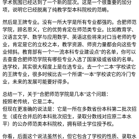
学术氛围已经达到了一个新的层次。这是一个很重要的加分
项，说明它已经脱离了纯教学型本科院校的范畴。
然后是王牌专业。没有一所大学是所有专业都强的。合肥师范
学院，顾名思义，它的优势肯定在师范类专业。比如教育学、
汉语言文学、数学与应用数学、英语这些将来对口当老师的专
业，肯定是它的立校之本，教学资源、师资力量都会向这些专
业倾斜。教育部有一个“一流本科专业建设点”的名单，你可以
去查查合肥师范学院有哪些专业入选了国家级或省级的名单。
选学校，其实很大程度上是在选专业。去一个“二本”学校读它
的王牌专业，很多时候比去一个所谓“一本”学校读它的冷门专
业，未来的发展可能要好得多。
总结一下，关于“合肥师范学院是几本”这个问题：
按照老传统，它是二本。
但现在更准确的说法是：它是一所在多数省份本科第二批次招
生（或在合并后的本科批次招生，录取分数线对应原二本水
平）的公办师范类本科院校，拥有硕士学位授予权。
你看，后面这个说法虽然长，但它包含了学校的性质、录取水