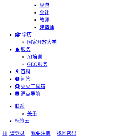
导游
会计
教师
建造师
学历
国家开放大学
服务
AI培训
GEO服务
百科
问答
火火工具箱
源点导航
联系
关于
标签云
Hi, 请登录
我要注册
找回密码