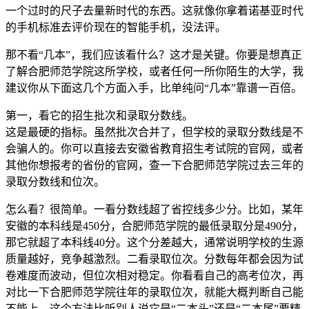
一个过时的尺子去量新时代的东西。这就像你拿着诺基亚时代
的手机标准去评价现在的智能手机，没法评。
那不看“几本”，我们应该看什么？这才是关键。你要是想真正
了解合肥师范学院这所学校，或者任何一所你陌生的大学，我
建议你从下面这几个方面入手，比单纯问“几本”靠谱一百倍。
第一，看它的招生批次和录取分数线。
这是最硬的指标。虽然批次合并了，但学校的录取分数线是不
会骗人的。你可以直接去安徽省教育招生考试院的官网，或者
其他你想报考的省份的官网，查一下合肥师范学院过去三年的
录取分数线和位次。
怎么看？很简单。一看分数线超了省控线多少分。比如，某年
安徽的本科线是450分，合肥师范学院的最低录取分是490分，
那它就超了本科线40分。这个分差越大，通常说明学校的生源
质量越好，竞争越激烈。二看录取位次。分数每年都会因为试
卷难度而波动，但位次相对稳定。你看看自己的高考位次，再
对比一下合肥师范学院往年的录取位次，就能大概判断自己能
不能上。这个方法比听别人说它是“二本头”还是“二本尾”要精