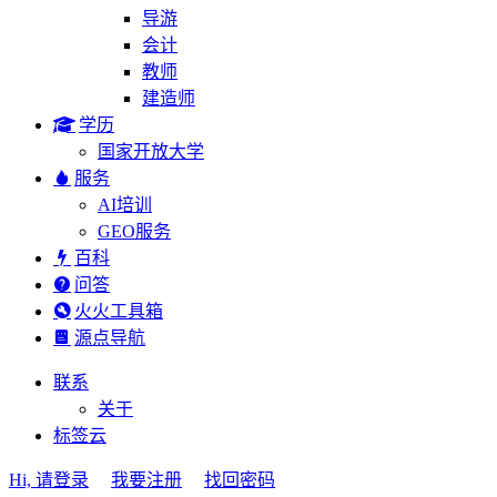
导游
会计
教师
建造师
学历
国家开放大学
服务
AI培训
GEO服务
百科
问答
火火工具箱
源点导航
联系
关于
标签云
Hi, 请登录
我要注册
找回密码