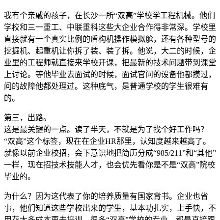
我有个亲戚的孩子，在长沙一所“双高”学校学工程机械。他们
学校和三一重工、中联重科这些大企业合作得非常深。学校里
直接就有一个真实比例的盾构机操作模拟舱，还有各种型号的
挖掘机、起重机让你拆了装、装了拆。他说，大二的时候，企
业里的工程师就直接来学校开课，把最新的技术问题带到课堂
上讨论。等他毕业去面试的时候，面试官问的设备他都摸过，
问的故障他都处理过。这种底气，是普通学校的学生很难有
的。
第三，出路。
这是最关键的一点。读了半天，不就是为了找个好工作吗？
“双高”这个标签，现在在企业HR那里，认知度越来越高了。
就像以前企业校招，会下意识地把简历分成“985/211”和“其他”
一样，现在招技术技能人才，也会优先看你是不是“双高”院校
毕业的。
为什么？因为这代表了你的培养质量有国家背书。企业也省
事，他们知道这些学校出来的学生，基本功扎实，上手快，不
用花太多成本再去培训。很多“双高”学校的专业，都是直接跟