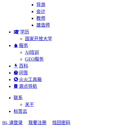
导游
会计
教师
建造师
学历
国家开放大学
服务
AI培训
GEO服务
百科
问答
火火工具箱
源点导航
联系
关于
标签云
Hi, 请登录
我要注册
找回密码