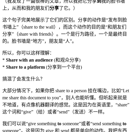
（我发现了一篇很棒的文章，所以我把它分享
到
我的脸书墙
上，从而和我的朋友们
分享
了它。）
这个句子完美地展示了它们的区别。分享的动作是“发布到脸
书墙上”（share to the wall），而这个动作的目的是“和朋友们
分享”（share with friends）。一个是行为路径，一个是最终目
的。脸书墙是“地方”，朋友是“人”。
所以，你可以这样理解：
*
Share with an audience
(和观众分享)
*
Share to a platform
(分享到一个平台)
搞混了会发生什么？
大部分情况下，如果你把 share to a person 挂在嘴边，比如“Let
me share this document to you”，别人也能听懂。但听起来就是
不地道，有点像机器翻译的感觉。这是因为在英语里，“share”
这个词和“give”（给）或者“send”（发送）不一样。
我们可以说“give something
to
someone”或者“send something
to
someone”。这是因为 give 和 send 都是单向的动作。我把东西