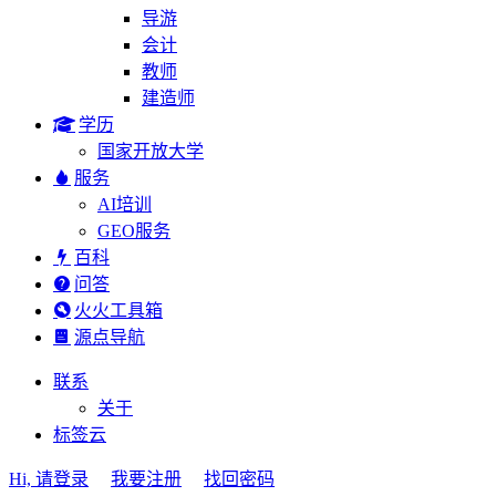
导游
会计
教师
建造师
学历
国家开放大学
服务
AI培训
GEO服务
百科
问答
火火工具箱
源点导航
联系
关于
标签云
Hi, 请登录
我要注册
找回密码