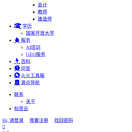
会计
教师
建造师
学历
国家开放大学
服务
AI培训
GEO服务
百科
问答
火火工具箱
源点导航
联系
关于
标签云
Hi, 请登录
我要注册
找回密码
