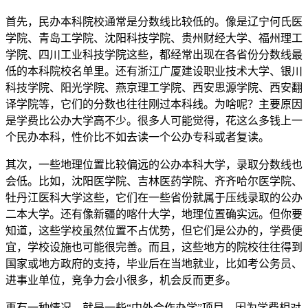
首先，民办本科院校通常是分数线比较低的。像是辽宁何氏医
学院、青岛工学院、沈阳科技学院、贵州财经大学、福州理工
学院、四川工业科技学院这些，都经常出现在各省份分数线最
低的本科院校名单里。还有浙江广厦建设职业技术大学、银川
科技学院、阳光学院、燕京理工学院、西安思源学院、西安翻
译学院等，它们的分数也往往刚过本科线。为啥呢？主要原因
是学费比公办大学高不少。很多人可能觉得，花这么多钱上一
个民办本科，性价比不如去读一个公办专科或者复读。
其次，一些地理位置比较偏远的公办本科大学，录取分数线也
会低。比如，沈阳医学院、吉林医药学院、齐齐哈尔医学院、
牡丹江医科大学这些，它们在一些省份就属于压线录取的公办
二本大学。还有像新疆的喀什大学，地理位置确实远。但你要
知道，这些学校虽然位置不占优势，但它们是公办的，学费便
宜，学校设施也可能很完善。而且，这些地方的院校往往得到
国家或地方政府的支持，毕业后在当地就业，比如考公务员、
进事业单位，竞争力会小很多，机会反而更多。
再有一种情况，就是一些“中外合作办学”项目。因为学费相对