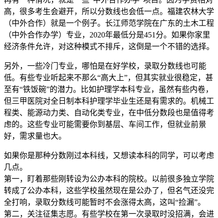
高，很多考生会避开，所以分数线也会低一点。福建农林大学
（中外合作）就是一个例子。长江师范学院在广东的土木工程
（中外合作办学）专业，2020年最低分是451分。如果你家里
经济条件允许，对这种模式不排斥，这倒是一个不错的选择。
另外，一些冷门专业，哪怕是在好学校，录取分数线也可能
低。有些专业听起来不那么“高大上”，但其实就业很稳定，甚
至有“铁饭碗”的潜力。比如护理学本科专业，虽然有些内卷，
但三甲医院对全日制本科护理学毕业生还是有需求的。机械工
程类、能源动力类、自动化类专业，在中低分数段也是值得考
虑的。这些专业可能需要你到基层、车间工作，但就业前景
好，需求量也大。
如果你是那种分数刚过本科线，又想读本科的同学，可以考虑
几点。
第一，盯着那些刚转设为公办本科的院校。以前很多独立学院
转成了公办本科，这些学校虽然现在是公办了，但名气还没完
全打响，录取分数线可能暂时不会涨得太高，这叫“捡漏”。
第二，关注征集志愿。有些学校在第一次录取时没招满，会进