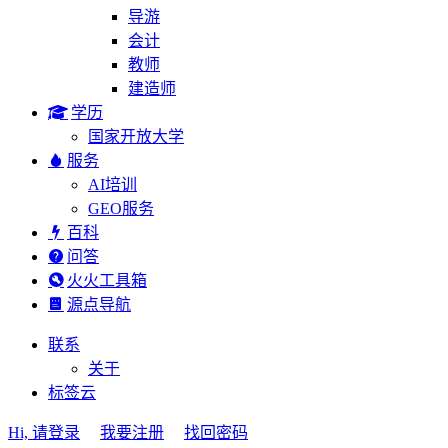
导游
会计
教师
建造师
学历
国家开放大学
服务
AI培训
GEO服务
百科
问答
火火工具箱
源点导航
联系
关于
标签云
Hi, 请登录
我要注册
找回密码