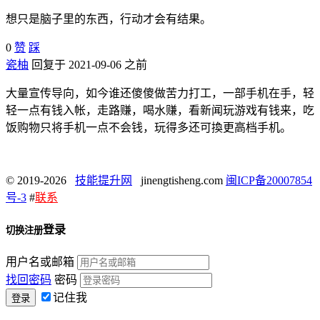
想只是脑子里的东西，行动才会有结果。
0
赞
踩
瓷柚
回复于 2021-09-06 之前
大量宣传导向，如今谁还傻傻做苦力打工，一部手机在手，轻
轻一点有钱入帐，走路赚，喝水赚，看新闻玩游戏有钱来，吃
饭购物只将手机一点不会钱，玩得多还可換更高档手机。
© 2019-2026
技能提升网
jinengtisheng.com
闽ICP备20007854
号-3
#
联系
登录
切换注册
用户名或邮箱
找回密码
密码
记住我