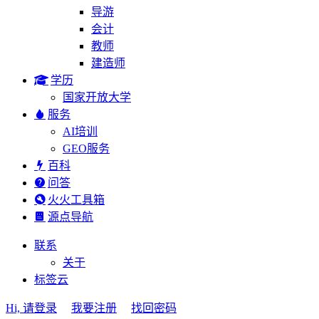
导游
会计
教师
建造师
学历
国家开放大学
服务
AI培训
GEO服务
百科
问答
火火工具箱
源点导航
联系
关于
标签云
Hi, 请登录
我要注册
找回密码