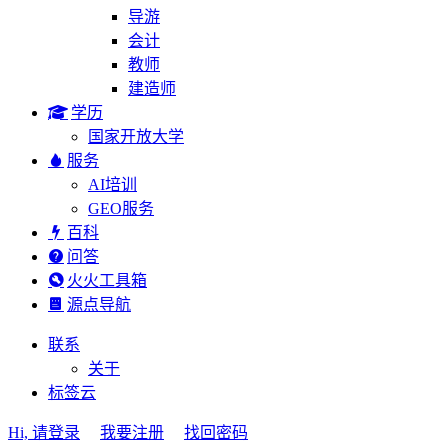
导游
会计
教师
建造师
学历
国家开放大学
服务
AI培训
GEO服务
百科
问答
火火工具箱
源点导航
联系
关于
标签云
Hi, 请登录
我要注册
找回密码