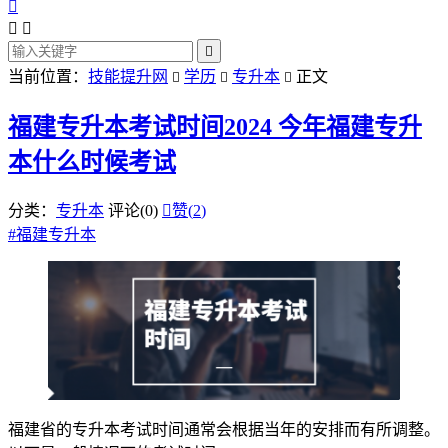




当前位置：
技能提升网
学历
专升本
正文



福建专升本考试时间2024 今年福建专升
本什么时候考试
分类：
专升本
评论(0)

赞(
2
)
#
福建专升本
福建省的专升本考试时间通常会根据当年的安排而有所调整。