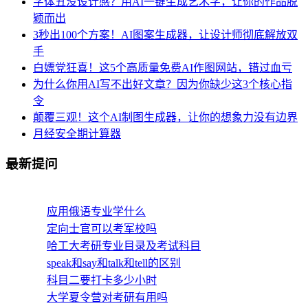
字体丑没设计感？用AI一键生成艺术字，让你的作品脱
颖而出
3秒出100个方案！AI图案生成器，让设计师彻底解放双
手
白嫖党狂喜！这5个高质量免费AI作图网站，错过血亏
为什么你用AI写不出好文章？因为你缺少这3个核心指
令
颠覆三观！这个AI制图生成器，让你的想象力没有边界
月经安全期计算器
最新提问
应用俄语专业学什么
定向士官可以考军校吗
哈工大考研专业目录及考试科目
speak和say和talk和tell的区别
科目二要打卡多少小时
大学夏令营对考研有用吗