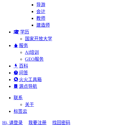
导游
会计
教师
建造师
学历
国家开放大学
服务
AI培训
GEO服务
百科
问答
火火工具箱
源点导航
联系
关于
标签云
Hi, 请登录
我要注册
找回密码