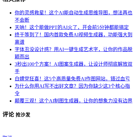
你的灵感救星！这个AI能自动生成思维导图，想法再也
不会断
天呐！这个能做PPT的AI火了，开会前5分钟都能搞定
终于等到了！国内首款免费AI视频生成器，功能强大到
离谱
字体丑没设计感？用AI一键生成艺术字，让你的作品脱
颖而出
3秒出100个方案！AI图案生成器，让设计师彻底解放双
手
白嫖党狂喜！这5个高质量免费AI作图网站，错过血亏
为什么你用AI写不出好文章？因为你缺少这3个核心指
令
颠覆三观！这个AI制图生成器，让你的想象力没有边界
评论
抢沙发