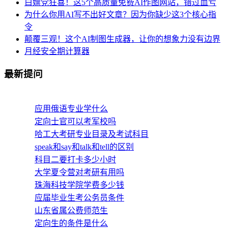
白嫖党狂喜！这5个高质量免费AI作图网站，错过血亏
为什么你用AI写不出好文章？因为你缺少这3个核心指
令
颠覆三观！这个AI制图生成器，让你的想象力没有边界
月经安全期计算器
最新提问
应用俄语专业学什么
定向士官可以考军校吗
哈工大考研专业目录及考试科目
speak和say和talk和tell的区别
科目二要打卡多少小时
大学夏令营对考研有用吗
珠海科技学院学费多少钱
应届毕业生考公务员条件
山东省属公费师范生
定向生的条件是什么