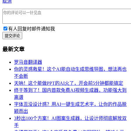
取消
有人回复时邮件通知我
提交评论
最新文章
罗马音翻译器
你的灵感救星！这个AI能自动生成思维导图，想法再也
不会断
天呐！这个能做PPT的AI火了，开会前5分钟都能搞定
终于等到了！国内首款免费AI视频生成器，功能强大到
离谱
字体丑没设计感？用AI一键生成艺术字，让你的作品脱
颖而出
3秒出100个方案！AI图案生成器，让设计师彻底解放双
手