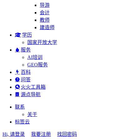
导游
会计
教师
建造师
学历
国家开放大学
服务
AI培训
GEO服务
百科
问答
火火工具箱
源点导航
联系
关于
标签云
Hi, 请登录
我要注册
找回密码