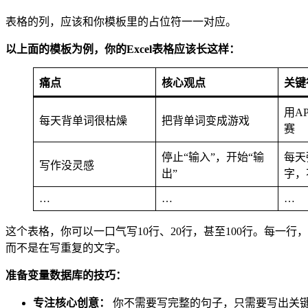
表格的列，应该和你模板里的占位符一一对应。
以上面的模板为例，你的Excel表格应该长这样：
痛点
核心观点
关键
用A
每天背单词很枯燥
把背单词变成游戏
赛
停止“输入”，开始“输
每天
写作没灵感
出”
字，
…
…
…
这个表格，你可以一口气写10行、20行，甚至100行。每一
而不是在写重复的文字。
准备变量数据库的技巧：
专注核心创意：
你不需要写完整的句子，只需要写出关键