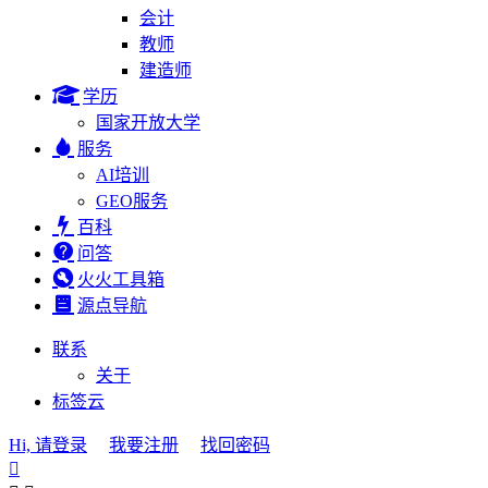
会计
教师
建造师
学历
国家开放大学
服务
AI培训
GEO服务
百科
问答
火火工具箱
源点导航
联系
关于
标签云
Hi, 请登录
我要注册
找回密码
