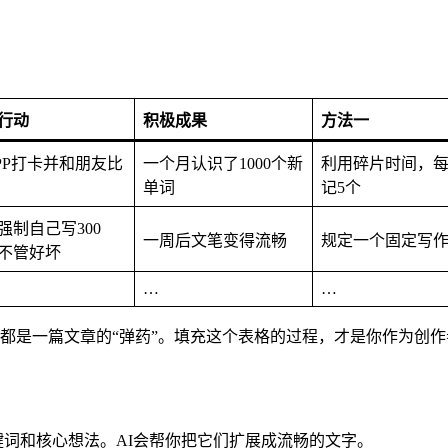
行动
积极成果
方法一
PP打卡并和朋友比
一个月认识了1000个新
利用碎片时间，
单词
记5个
强制自己写300
一周后文笔变得流畅
规定一个固定写
不管好坏
…
…
行，都是一篇文章的“弹药”。填充这个表格的过程，才是你作为
词和核心想法。AI会帮你把它们扩展成流畅的文字。