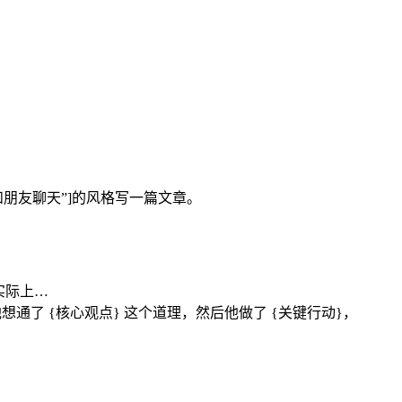
和朋友聊天”]的风格写一篇文章。
实际上…
通了 {核心观点} 这个道理，然后他做了 {关键行动}，