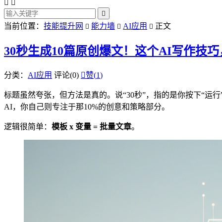



当前位置：
技能提升网
能力墙
AI应用
正文



30秒生成10篇原创爆文！这个AI写作技
分类：
AI应用
评论(0)

赞(
1
)
标题虽然夸张，但方法是真的。说“30秒”，指的是你按下“
AI，你自己则专注于那10%的创意和策略部分。
逻辑很简单：
模板 x 变量 = 批量文章
。