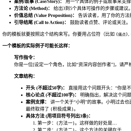
案例/故事 (Case/Story)：
用一个具体的例子或故事来支撑
方法论 (Method)：
给出3到5个具体可操作的步骤或建议
价值总结 (Value Proposition)：
告诉读者，用了你的方法
引导结尾 (Call to Action)：
鼓励读者点赞、评论或关注。
你的模板就要按照这个结构来写。你要用占位符（比如
,
{痛点}
一个模板的实际例子可能长这样：
写作指令：
你是一位[设定一个角色，比如“资深内容创作者”]，请
文章结构：
开头 (不超过50字)：
直接用这个问题开头：“你是不是
核心论点 (不超过100字)：
明确指出，解决这个问题
案例支撑：
讲一个关于“小明”的故事。小明过去也面
最终取得了 {积极成果}。
具体方法 (用项目符号列出3条)：
第一步：{方法一}。这样做的好处是…
第二步：{方法二}。这个方法的关键在于…