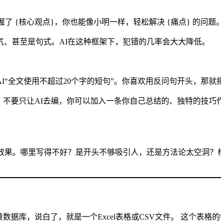
了 {核心观点}，你也能像小明一样，轻松解决 {痛点} 的问题
气、甚至是句式。AI在这种框架下，犯错的几率会大大降低。
I“全文使用不超过20个字的短句”。你喜欢用反问句开头，那就
，不要只让AI去编，你可以加入一条你自己总结的、独特的技巧
看效果。哪里写得不好？是开头不够吸引人，还是方法论太空洞？
数据库，说白了，就是一个Excel表格或CSV文件。 这个表